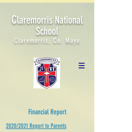
C
laremorris National
School
Claremorris, Co. Mayo
Financial Report
2020/2021 Report to Parents