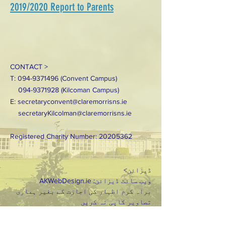
2019/2020 Report to Parents
CONTACT >
T:
094-9371496
(Convent Campus)
094-9371928
(Kilcoman Campus)
E:
secretaryconvent@claremorrisns.ie
secretaryKilcolman@claremorrisns.ie
Registered Charity Number:
20205362
ڈیزائن>
ویب سائٹ ڈیزائن: AKWebDesign.ie
براہ کرم اظہار کی اجازت کے بغیر ہماری
تصاویر کاپی نہ کریں